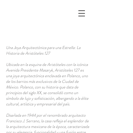
Una Joya Arquitectónica para una Estrella: La
Historia de Aristóteles 127
Ubicada en la esquina de Aristóteles con la icónica
Avenida Presidente Masaryk, Aristóteles 127 es
una joya arquitectónica enclavada en Polanco, uno
de los barrios más exclusivos de la Ciudad de
México. Polanco, con su historia que data de
principios del siglo XX, se consolidó como un
símbolo de lujo y sofisticación, albergando a la élite
cultural, artística y empresarial del país.
Diseñada en 1944 por el renombrado arquitecto
Francisco J. Serrano, la casa refleja el esplendor de
la arquitectura mexicana de la época, caracterizada
por su elegancia, funcionalidad y una fusión entre